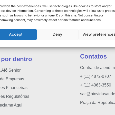
s
Política de Privaci
provide the best experiences, we use technologies like cookies to store and/or
ess device information. Consenting to these technologies will allow us to proces
liente
Cartilha do Benefic
a such as browsing behavior or unique IDs on this site. Not consenting or
hdrawing consent, may adversely affect certain features and functions.
 a Rede Credenciada
Ouvidoria
ções de Rede Credenciada
Denúncias Anônim
Accept
Deny
View preference
 Autorização de Exames/Procedimentos
Relações Empresar
Contatos
 por dentro
Central de atendi
 Alô Senior
+ (11) 4872-0707
 de Empresas
+ (11) 4063-3550
ões Financeiras
sac@biovidasaude
ões Regulatórias
Praça da Repúblic
eclame Aqui