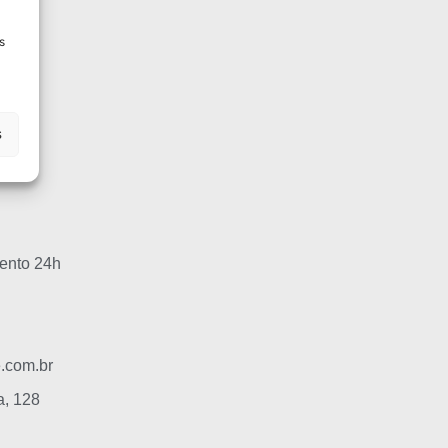
dade
s
iário
as
s
iais
mento 24h
.com.br
a, 128