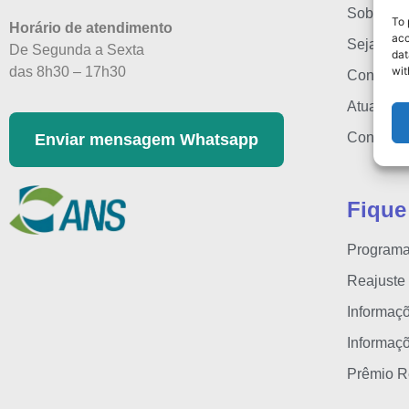
Sobre nó
To 
Horário de atendimento
acc
Seja um c
De Segunda a Sexta
dat
wit
das 8h30 – 17h30
Consulte
Atualiza
Consulta
Enviar mensagem Whatsapp
Fique
Programa
Reajuste
Informaç
Informaç
Prêmio R