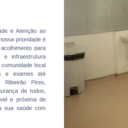
úde e Atenção ao
nossa prioridade é
 acolhimento para
e infraestrutura
 comunidade local
as e exames até
 Ribeirão Pires,
gurança de todos,
ável e próxima de
da sua saúde com