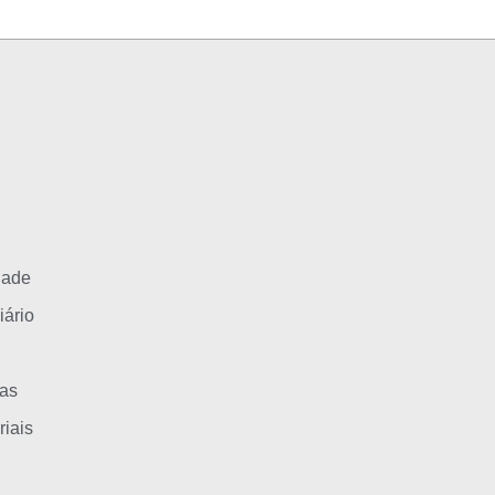
dade
iário
as
iais