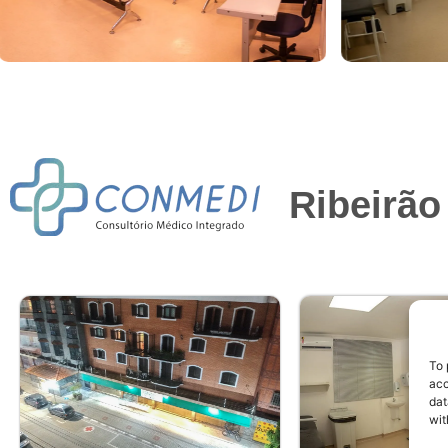
Ribeirão
To 
acc
dat
wit