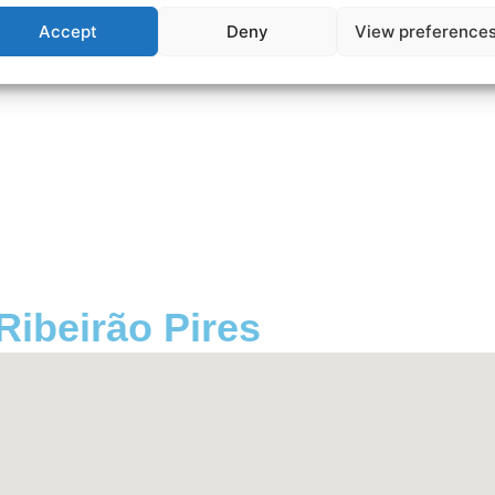
Accept
Deny
View preference
ibeirão Pires